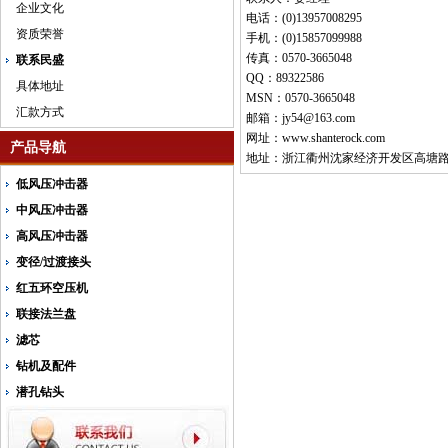
企业文化
电话：(0)13957008295
资质荣誉
手机：(0)15857099988
传真：0570-3665048
联系民盛
QQ：89322586
具体地址
MSN：0570-3665048
汇款方式
邮箱：jy54@163.com
网址：www.shanterock.com
产品导航
地址：浙江衢州沈家经济开发区高塘路
低风压冲击器
中风压冲击器
高风压冲击器
变径/过渡接头
红五环空压机
联接法兰盘
滤芯
钻机及配件
潜孔钻头