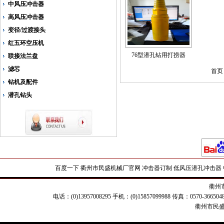
中风压冲击器
高风压冲击器
变径/过渡接头
红五环空压机
76型潜孔钻用打捞器
联接法兰盘
滤芯
首页 
钻机及配件
潜孔钻头
百度一下
衢州市民盛机械厂官网
冲击器订制
低风压潜孔冲击器
衢州
电话：(0)13957008295 手机：(0)15857099988 传真：0570-
衢州市民盛机