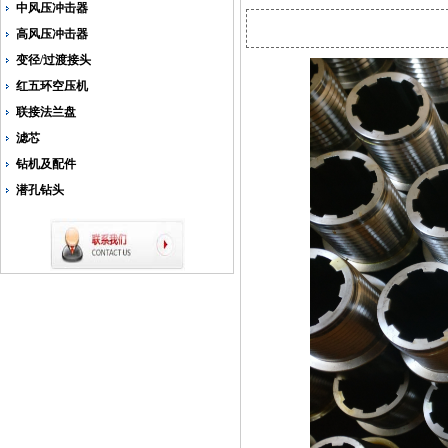
中风压冲击器
高风压冲击器
变径/过渡接头
红五环空压机
联接法兰盘
滤芯
钻机及配件
潜孔钻头